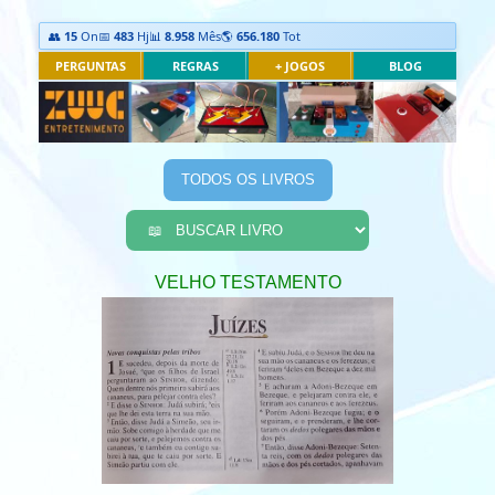
👥
15
On
📅
483
Hj
📊
8.958
Mês
🌎
656.180
Tot
PERGUNTAS
REGRAS
+ JOGOS
BLOG
TODOS OS LIVROS
VELHO TESTAMENTO