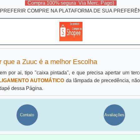
Compra 100% segura Via Merc. Pago)
 PREFERIR COMPRE NA PLATAFORMA DE SUA PREFERÊ
r que a Zuuc é a melhor Escolha
m por ai, tipo "caixa pintada", e que precisa apertar um ter
LIGAMENTO AUTOMÁTICO
da lâmpada de precedência, não 
dapé dessa Página.
Contato
Avaliações