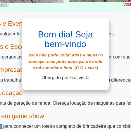
VID
E022
s e Eventos
Bom dia! Seja
ualquer festa ou evento e criar memórias inesquecíveis.
bem-vindo
s e Escolares
Você não pode voltar atrás e mudar o
 perguntas para revisar conteúdos de máterias e fazer com que
começo, mas pode começar de onde
está e mudar o final. (C.S. Lewis)
Empresas de Eventos
Obrigado por sua visita
u trabalha com organização de eventos, a Zuuc é um diferencial
 Locação
a de geração de renda. Ofereça locação de máquinas para fes
ca em game show
para conhecer um roteiro completo de brincadeira que combina
I