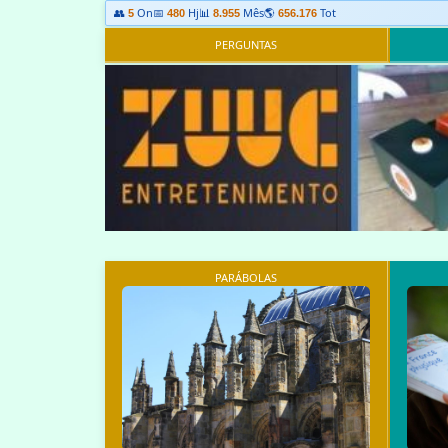
👥
On
📅
Hj
📊
Mês
🌎
Tot
5
480
8.955
656.176
PERGUNTAS
PARÁBOLAS