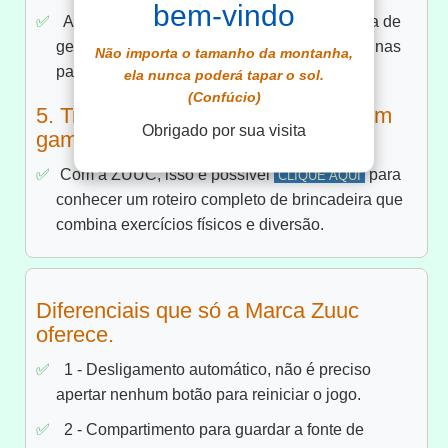
bem-vindo
A Zuuc, também é uma excelente ferramenta de
geração de renda. Ofereça locação de máquinas
Não importa o tamanho da montanha,
para festas e eventos.
ela nunca poderá tapar o sol.
(Confúcio)
5. Transformar aulas de ginástica em
Obrigado por sua visita
game show
Com a ZUUC, isso é possível
para
CLIQUE AQUI
conhecer um roteiro completo de brincadeira que
combina exercícios físicos e diversão.
Diferenciais que só a Marca Zuuc
oferece.
1 - Desligamento automático, não é preciso
apertar nenhum botão para reiniciar o jogo.
2 - Compartimento para guardar a fonte de