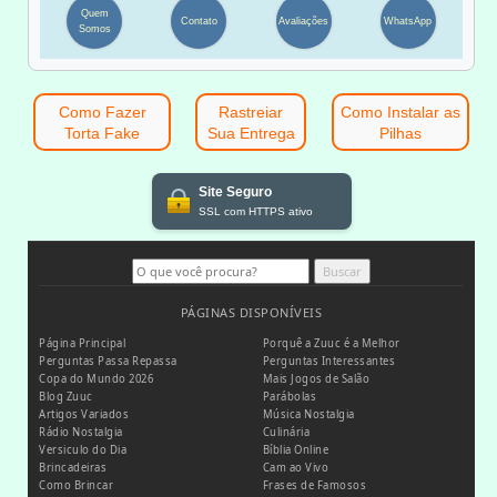
Quem
Contato
Avaliações
WhatsApp
Somos
Como Fazer
Rastreiar
Como Instalar as
Torta Fake
Sua Entrega
Pilhas
Site Seguro
SSL com HTTPS ativo
Buscar
PÁGINAS DISPONÍVEIS
Página Principal
Porquê a Zuuc é a Melhor
Perguntas Passa Repassa
Perguntas Interessantes
Copa do Mundo 2026
Mais Jogos de Salão
Blog Zuuc
Parábolas
Artigos Variados
Música Nostalgia
Rádio Nostalgia
Culinária
Versiculo do Dia
Bíblia Online
Brincadeiras
Cam ao Vivo
Como Brincar
Frases de Famosos