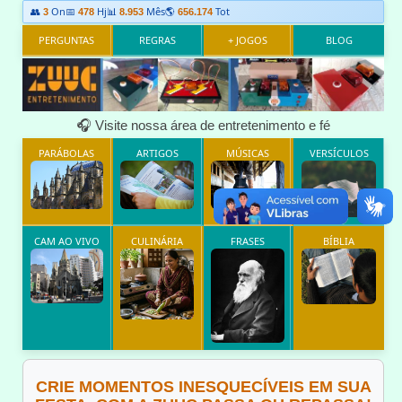
👥
On
📅
Hj
📊
Mês
🌎
Tot
3
478
8.953
656.174
PERGUNTAS
REGRAS
+ JOGOS
BLOG
🎧 Visite nossa área de entretenimento e fé
PARÁBOLAS
ARTIGOS
MÚSICAS
VERSÍCULOS
CAM AO VIVO
CULINÁRIA
FRASES
BÍBLIA
CRIE MOMENTOS INESQUECÍVEIS EM SUA