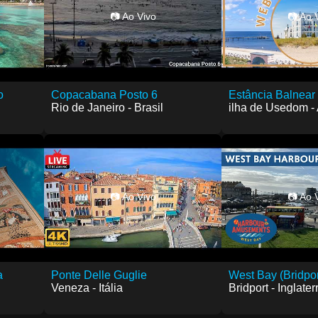
📷 Ao Vivo
📷 Ao 
o
Copacabana Posto 6
Estância Balnear
Rio de Janeiro - Brasil
ilha de Usedom 
📷 Ao Vivo
📷 Ao 
a
Ponte Delle Guglie
West Bay (Bridpor
Veneza - Itália
Bridport - Inglater