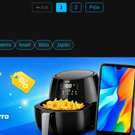
⬅ Ant
1
2
Próx
aterra
Israel
Itália
Japão