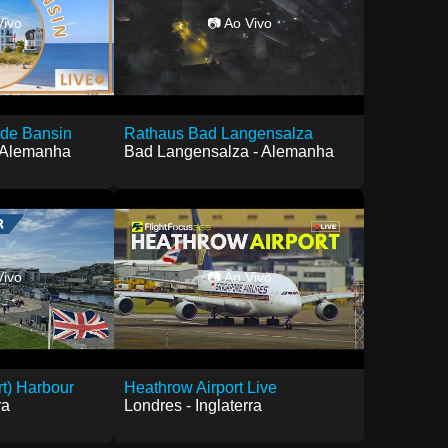
Vivo
📷 Ao Vivo
 de Bansin
Rathaus Bad Langensalza
- Alemanha
Bad Langensalza - Alemanha
Vivo
📷 Ao Vivo
t) Harbour
Heathrow Airport Live
ra
Londres - Inglaterra