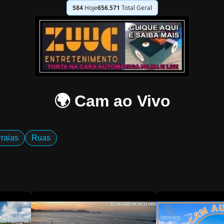
584
Hoje
656.571
Total Geral
🌍 Cam ao Vivo
raias
Ruas