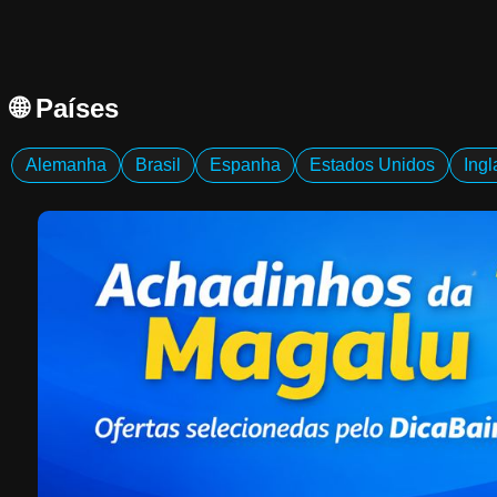
🌐 Países
Alemanha
Brasil
Espanha
Estados Unidos
Ingl