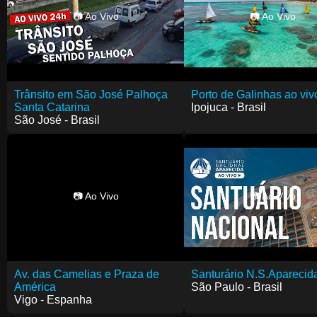
📷 Ao Vivo
📷 Ao Vivo
Trânsito em São José Palhoça
Porto de Galinhas ao viv
Santa Catarina
Ipojuca - Brasil
São José - Brasil
📷 Ao Vivo
📷 Ao Vivo
Av. das Camelias e Praza de
Santurário N.S.Aparecid
América
São Paulo - Brasil
Vigo - Espanha