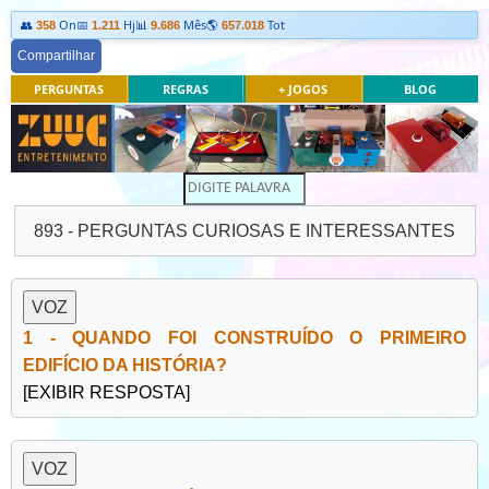
👥
On
📅
Hj
📊
Mês
🌎
Tot
358
1.211
9.686
657.018
Compartilhar
PERGUNTAS
REGRAS
+ JOGOS
BLOG
893 - PERGUNTAS CURIOSAS E INTERESSANTES
1 - QUANDO FOI CONSTRUÍDO O PRIMEIRO
EDIFÍCIO DA HISTÓRIA?
[EXIBIR RESPOSTA]