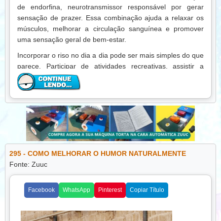
de endorfina, neurotransmissor responsável por gerar
sensação de prazer. Essa combinação ajuda a relaxar os
músculos, melhorar a circulação sanguínea e promover
uma sensação geral de bem-estar.
Incorporar o riso no dia a dia pode ser mais simples do que
parece. Participar de atividades recreativas, assistir a
filmes ou vídeos engraçados, praticar brincadeiras em
grupo ou compartilhar momentos divertidos com amigos e
familiares são maneiras práticas de estimular o bom
humor.
O riso também fortalece vínculos sociais. Momentos de
alegria compartilhados criam memórias positivas,
promovem empatia e aumentam a sensação de conexão
295 - COMO MELHORAR O HUMOR NATURALMENTE
entre as pessoas. Rir junto é uma forma poderosa de
Fonte: Zuuc
manter relações saudáveis e melhorar a qualidade de vida.
Além disso, o riso é uma ferramenta de resiliência
Facebook
WhatsApp
Pinterest
Copiar Título
emocional. Em situações desafiadoras, conseguir
encontrar motivos para sorrir ajuda a reduzir a ansiedade,
enxergar soluções de forma mais leve e enfrentar