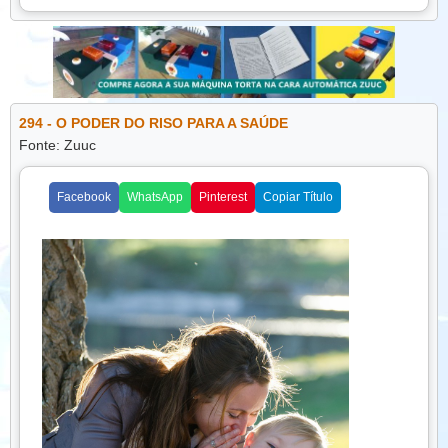
companhia de pessoas queridas ajuda a reduzir o
estresse, a ansiedade e promove equilíbrio emocional.
Manter amizades saudáveis também incentiva hábitos
positivos. Amigos podem motivar a prática de exercícios, a
alimentação equilibrada e até o engajamento em atividades
294 - O PODER DO RISO PARA A SAÚDE
de lazer, reforçando o cuidado com o corpo e a mente. Por
Fonte: Zuuc
outro lado, relações tóxicas ou negativas podem impactar o
humor e aumentar a ansiedade, mostrando a importância
de escolher bem com quem se convive.
Facebook
WhatsApp
Pinterest
Copiar Título
Investir em relacionamentos requer atenção, empatia e
disponibilidade. Ouvir com atenção, oferecer apoio sem
julgamento e respeitar limites são atitudes que fortalecem a
amizade e garantem que ela seja uma fonte constante de
bem-estar.
Conclusão:
As amizades exercem influência direta na
saúde mental e na qualidade de vida. Cultivar relações
saudáveis, compartilhar experiências e momentos de
diversão contribui para o equilíbrio emocional, fortalece a
autoestima e ajuda a enfrentar desafios com mais