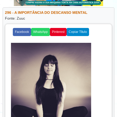
permite que o corpo e a mente se recuperem, melhora a
concentração e reduz irritabilidade. Reservar momentos de
296 - A IMPORTÂNCIA DO DESCANSO MENTAL
relaxamento durante o dia, como pequenas pausas para
Fonte: Zuuc
respirar profundamente ou ouvir música, ajuda a renovar
as energias e manter o equilíbrio emocional.
Facebook
WhatsApp
Pinterest
Copiar Título
Praticar hobbies e atividades prazerosas é outra maneira
natural de melhorar o humor. Dedicar tempo para ler,
pintar, cozinhar ou qualquer atividade que traga satisfação
pessoal estimula a criatividade, reduz o estresse e
aumenta a sensação de realização.
Além disso, manter relacionamentos positivos e cercar-se
de pessoas que transmitam energia boa contribui
significativamente para o bem-estar. O contato social, a
risada e o apoio emocional fortalecem o humor e ajudam a
enfrentar os desafios de forma mais leve.
Conclusão:
Melhorar o humor naturalmente envolve
combinar hábitos saudáveis, descanso adequado,
atividades prazerosas e relações positivas. Ao adotar essas
estratégias no dia a dia, é possível reduzir o estresse,