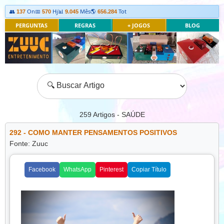
👥
On
📅
Hj
📊
Mês
🌎
Tot
137
570
9.045
656.284
PERGUNTAS
REGRAS
+ JOGOS
BLOG
259
Artigos - SAÚDE
292 - COMO MANTER PENSAMENTOS POSITIVOS
Fonte: Zuuc
Facebook
WhatsApp
Pinterest
Copiar Título