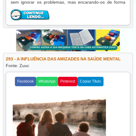
sem ignorar os problemas, mas encarando-os de forma
construtiva.
Praticar a gratidão é uma estratégia eficaz. Reservar
alguns minutos do dia para refletir sobre conquistas,
experiências positivas e momentos de alegria ajuda a
mente a se concentrar no que é valioso. Pequenos hábitos,
como escrever um diário ou listar coisas pelas quais você é
grato, fortalecem a atitude positiva.
293 - A INFLUÊNCIA DAS AMIZADES NA SAÚDE MENTAL
Além disso, é importante escolher cuidadosamente o
Fonte: Zuuc
ambiente e as influências ao redor. Cercar-se de pessoas
que transmitem energia positiva, consumir conteúdos
inspiradores e evitar excesso de notícias negativas
Facebook
WhatsApp
Pinterest
Copiar Título
contribuem para uma mente mais saudável e motivada.
Atividades como meditação, respiração consciente e
mindfulness também ajudam a controlar a ansiedade e a
acalmar pensamentos acelerados, tornando mais fácil
manter uma perspectiva otimista, mesmo em situações
desafiadoras.
Outro aspecto essencial é a ação. Pensamentos positivos