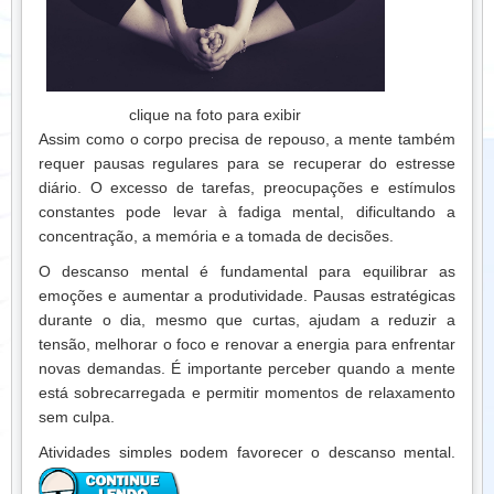
aumentar a energia, fortalecer a mente e viver com mais
equilíbrio, alegria e bem-estar.
clique na foto para exibir
Assim como o corpo precisa de repouso, a mente também
requer pausas regulares para se recuperar do estresse
diário. O excesso de tarefas, preocupações e estímulos
constantes pode levar à fadiga mental, dificultando a
concentração, a memória e a tomada de decisões.
O descanso mental é fundamental para equilibrar as
emoções e aumentar a produtividade. Pausas estratégicas
durante o dia, mesmo que curtas, ajudam a reduzir a
tensão, melhorar o foco e renovar a energia para enfrentar
novas demandas. É importante perceber quando a mente
está sobrecarregada e permitir momentos de relaxamento
sem culpa.
Atividades simples podem favorecer o descanso mental.
Caminhar ao ar livre, ouvir música tranquila, ler um livro ou