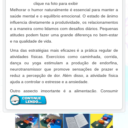
clique na foto para exibir
Melhorar o humor naturalmente é essencial para manter a
saúde mental e o equilíbrio emocional. O estado de ânimo
influencia diretamente a produtividade, os relacionamentos
e a maneira como lidamos com desafios diários. Pequenas
atitudes podem fazer uma grande diferença no bem-estar
e na qualidade de vida.
Uma das estratégias mais eficazes é a prática regular de
atividades físicas. Exercícios como caminhada, corrida,
dança ou yoga estimulam a produção de endorfina,
neurotransmissor que promove sensações de prazer e
reduz a percepção de dor. Além disso, a atividade física
ajuda a controlar o estresse e a ansiedade.
Outro aspecto importante é a alimentação. Consumir
nutrientes essenciais, evitar excessos de açúcar e gordura
e manter uma dieta equilibrada influencia diretamente o
funcionamento do cérebro, aumentando a disposição e o
humor positivo.
O descanso adequado também é fundamental. Dormir bem