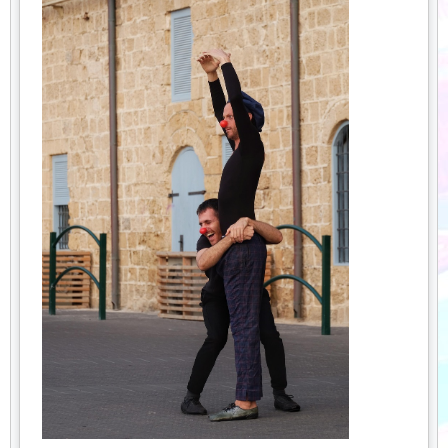
obstáculos com maior equilíbrio.
Para potencializar os benefícios do riso, é importante criar
hábitos que incentivem a alegria natural, como buscar
atividades prazerosas regularmente, cultivar
relacionamentos positivos e não levar a vida de forma
excessivamente séria. Pequenos momentos de
descontração diária fazem uma grande diferença na saúde
mental.
Conclusão:
O riso é um poderoso aliado da saúde mental
e física. Estimular momentos de diversão, compartilhar
alegria com outras pessoas e incorporar hábitos que
promovam o bom humor ajudam a reduzir o estresse,
fortalecer vínculos sociais e aumentar a sensação de bem-
estar. Valorizar o riso é investir em uma vida mais
equilibrada e feliz.