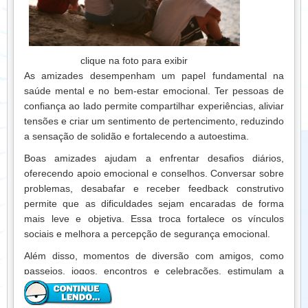
devem ser acompanhados de atitudes que reforcem o
bem-estar, como praticar hobbies, exercitar-se, socializar e
buscar objetivos pessoais. A combinação de mente positiva
e ação consistente potencializa os resultados na vida
clique na foto para exibir
pessoal e profissional.
As amizades desempenham um papel fundamental na
saúde mental e no bem-estar emocional. Ter pessoas de
Conclusão:
Cultivar pensamentos positivos é um processo
confiança ao lado permite compartilhar experiências, aliviar
contínuo que melhora a qualidade de vida e fortalece a
tensões e criar um sentimento de pertencimento, reduzindo
resiliência emocional. Praticar gratidão, escolher influências
a sensação de solidão e fortalecendo a autoestima.
saudáveis, manter hábitos de autocuidado e agir de forma
construtiva ajuda a manter a mente equilibrada, enfrentar
Boas amizades ajudam a enfrentar desafios diários,
desafios com serenidade e criar uma vida mais feliz e
oferecendo apoio emocional e conselhos. Conversar sobre
produtiva.
problemas, desabafar e receber feedback construtivo
permite que as dificuldades sejam encaradas de forma
mais leve e objetiva. Essa troca fortalece os vínculos
sociais e melhora a percepção de segurança emocional.
Além disso, momentos de diversão com amigos, como
passeios, jogos, encontros e celebrações, estimulam a
produção de endorfina, neurotransmissor responsável por
gerar sensação de prazer e bem-estar. Rir e se divertir em