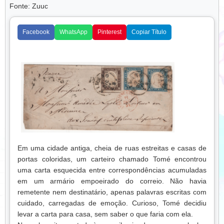
novo, se alguém acreditar nele.
Fonte: Zuuc
O tempo passou, e o jardim começou a se transformar.
Flores de cores vibrantes surgiram, borboletas vieram
Facebook
WhatsApp
Pinterest
Copiar Título
visitar e pássaros passaram a cantar entre os galhos das
árvores restauradas. O aroma das flores atraiu crianças e
vizinhos, que se reuniam para admirar e ajudar. O jardim,
antes esquecido, tornou-se ponto de encontro, inspiração e
alegria para todos.
Isabela aprendeu que cuidar do que os outros esquecem é
um ato de amor silencioso. Descobriu que, mesmo quando
parece que ninguém percebe, pequenos gestos de
dedicação podem transformar lugares, corações e
comunidades.
Em uma cidade antiga, cheia de ruas estreitas e casas de
portas coloridas, um carteiro chamado Tomé encontrou
Lição:
Cuidar e nutrir o que foi abandonado traz beleza e
uma carta esquecida entre correspondências acumuladas
vida de volta. Pequenos atos de atenção e carinho podem
em um armário empoeirado do correio. Não havia
transformar realidades, inspirar outros e criar um legado de
remetente nem destinatário, apenas palavras escritas com
esperança e amor.
cuidado, carregadas de emoção. Curioso, Tomé decidiu
levar a carta para casa, sem saber o que faria com ela.