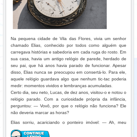
compreensão e cuidado era uma nova chave que
destrancava salas antes proibidas pelo orgulho.
Descobriram que o amor, mesmo silencioso, é capaz de
dissolver barreiras, curar feridas e reconstruir laços que
pareciam perdidos.
Na pequena cidade de Vila das Flores, vivia um senhor
Helena guardou a carta em um livro antigo. Toda vez que
chamado Elias, conhecido por todos como alguém que
via um conflito difícil, lembrava-se: a chave para abrir
carregava histórias e sabedoria em cada ruga do rosto. Em
portas trancadas não está na razão, mas no coração. E,
sua casa, havia um antigo relógio de parede, herdado de
assim, aprendeu que amor e humildade juntos podem
seu pai, que há anos havia parado de funcionar. Apesar
vencer o orgulho mais rígido, transformando relações e
disso, Elias nunca se preocupou em consertá-lo. Para ele,
despertando reconciliação onde parecia impossível.
aquele relógio guardava algo que nenhum tic-tac poderia
Lição:
O amor é a chave para portas trancadas pelo
medir: momentos vividos e lembranças acumuladas.
orgulho. Reconciliação e perdão surgem quando
Certo dia, seu neto, Lucas, de dez anos, visitou-o e notou o
escolhemos estender a mão com sinceridade, permitindo
relógio parado. Com a curiosidade própria da infância,
que gestos de afeto superem barreiras e tragam cura para
perguntou: — Vovô, por que o relógio não funciona? Ele
corações fechados.
não deveria marcar as horas?
Elias sorriu, acariciando o ponteiro imóvel: — Ah, meu
pequeno, esse relógio parou há muito tempo. Mas sabe,
ele me ensina algo valioso: o tempo que passou não volta,