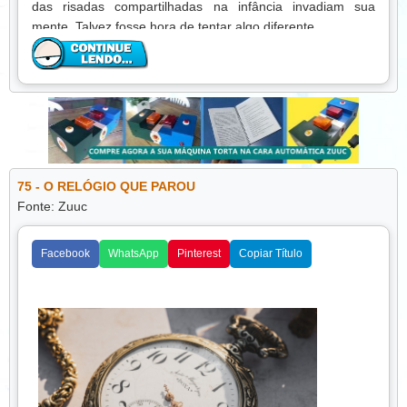
das risadas compartilhadas na infância invadiam sua
mente. Talvez fosse hora de tentar algo diferente.
Ela procurou Ricardo, que morava em uma casa simples
na periferia da cidade. Ao vê-lo, percebeu que os anos não
haviam apagado o afeto que sempre sentira, embora o
orgulho ainda segurasse suas palavras. Respirou fundo e
disse: — Ricardo, sei que houve mágoas, mas quero tentar
abrir uma porta que fechamos há muito tempo. Posso te
dar a minha mão?
75 - O RELÓGIO QUE PAROU
Ricardo olhou surpreso, seu coração apertado pela própria
Fonte: Zuuc
resistência. Mas algo na sinceridade de Helena tocou-o.
Lentamente, aceitou a mão estendida. Não havia
Facebook
WhatsApp
Pinterest
Copiar Título
promessas de esquecer o passado, mas havia abertura —
o primeiro gesto real de reconciliação. A porta que ambos
tinham mantido trancada começou a se abrir, não com
argumentos ou desculpas forçadas, mas com o simples ato
de amor e vulnerabilidade.
Com o tempo, os irmãos conversaram, riram e
compartilharam memórias esquecidas. Cada gesto de