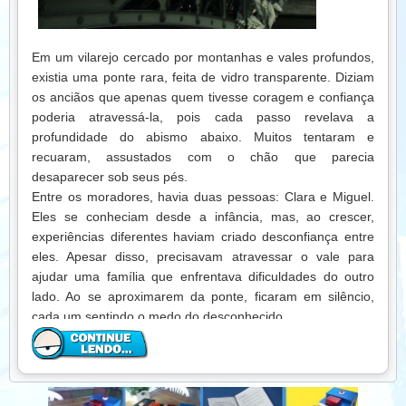
carinho é uma hora que vale a pena. O tempo pode passar
rápido, mas o que sentimos de verdade permanece para
sempre.
Em um vilarejo cercado por montanhas e vales profundos,
existia uma ponte rara, feita de vidro transparente. Diziam
Naquele dia, Lucas compreendeu algo que jamais
os anciãos que apenas quem tivesse coragem e confiança
esqueceria. Ao invés de se preocupar com cada minuto
poderia atravessá-la, pois cada passo revelava a
que o relógio marcava, passou a valorizar os instantes com
profundidade do abismo abaixo. Muitos tentaram e
seu avô, as histórias contadas, os jogos no quintal e até o
recuaram, assustados com o chão que parecia
silêncio compartilhado. Aprendeu que o tempo não pode
desaparecer sob seus pés.
ser recuperado, mas cada momento vivido com amor é
Entre os moradores, havia duas pessoas: Clara e Miguel.
eterno.
Eles se conheciam desde a infância, mas, ao crescer,
Lição:
O tempo é precioso, mas não pode ser medido
experiências diferentes haviam criado desconfiança entre
apenas em horas. Cada momento vivido com atenção,
eles. Apesar disso, precisavam atravessar o vale para
carinho e amor é um tesouro que permanece mesmo
ajudar uma família que enfrentava dificuldades do outro
quando os relógios param. Valorize o presente e faça dele
lado. Ao se aproximarem da ponte, ficaram em silêncio,
uma memória que o coração jamais esquecerá.
cada um sentindo o medo do desconhecido.
— Miguel… — disse Clara, hesitante —, não sei se consigo
atravessar. E se quebrar? E se cairmos?
Ele segurou sua mão com firmeza, tentando transmitir