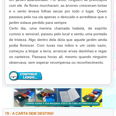
não era o vidro, mas o medo de confiar. O gesto de
com ele. As flores murcharam, as árvores cresceram tortas
estender a mão e caminhar lado a lado tornou-se a base
e o vento levava folhas secas por todo o lugar. Quem
de um relacionamento mais forte, construído sobre
passava pela rua via apenas o descuido e acreditava que o
confiança e respeito mútuo.
jardim estava perdido para sempre.
Lição:
Relacionamentos exigem coragem e confiança.
Certo dia, uma menina chamada Isabela, de espírito
Assim como caminhar juntos sobre uma ponte frágil,
curioso e sensível, passou pelo local e sentiu uma pontada
confiar no outro é um passo que fortalece vínculos. A fé e a
de tristeza. Algo dentro dela dizia que aquele jardim ainda
coragem compartilhadas constroem caminhos que
podia florescer. Com luvas nas mãos e um cesto vazio,
sozinhos seriam impossíveis de atravessar.
começou a limpar a terra, arrancar ervas daninhas e regar
os canteiros. Passava horas ali, mesmo quando ninguém
observava, sem esperar recompensa ou reconhecimento.
Enquanto trabalhava, a vizinha idosa, Dona Marlene,
apareceu e perguntou: — Menina, por que você se esforça
tanto por este lugar? Está todo esquecido, ninguém mais
se importa. Não é melhor deixar como está?
Isabela sorriu, sem se abalar: — Eu vejo vida aqui, Dona
Marlene. Só precisa de cuidado e atenção. Cada planta
que eu salvo, cada flor que reaparece, traz alegria, mesmo
que pequena. Um jardim esquecido pode se tornar belo de
78 - A CARTA SEM DESTINO