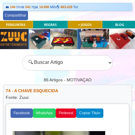
👥
On
📅
Hj
📊
Mês
🌎
Tot
144
541
14.956
663.418
Compartilhar
PERGUNTAS
REGRAS
+ JOGOS
BLOG
86
Artigos - MOTIVAÇAO
74 - A CHAVE ESQUECIDA
Fonte: Zuuc
Facebook
WhatsApp
Pinterest
Copiar Título