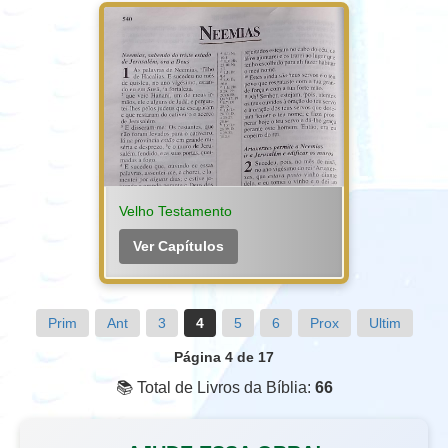
Velho Testamento
Ver Capítulos
Prim
Ant
3
4
5
6
Prox
Ultim
Página 4 de 17
📚 Total de Livros da Bíblia:
66