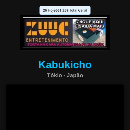
26
Hoje
661.359
Total Geral
Kabukicho
Tókio - Japão