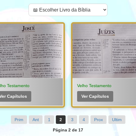
lho Testamento
Velho Testamento
Ver Capítulos
Ver Capítulos
Prim
Ant
1
2
3
4
Prox
Ultim
Página 2 de 17