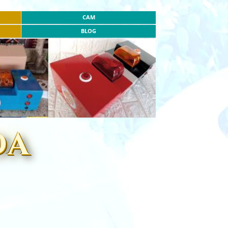
CAM
BLOG
DA