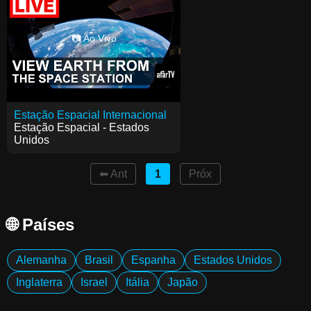
📷 Ao Vivo
Estação Espacial Internacional
Estação Espacial - Estados
Unidos
⬅ Ant
1
Próx
🌐 Países
Alemanha
Brasil
Espanha
Estados Unidos
Inglaterra
Israel
Itália
Japão