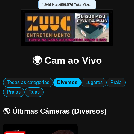
1.946
Hoje
659.576
Total Geral
🌍 Cam ao Vivo
Todas as categorias
Diversos
Lugares
Praia
Praias
Ruas
🌎 Últimas Câmeras (Diversos)